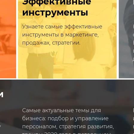
Эффективные
Afterparty!
инструменты
Узнаете самые эффективные
инструменты в маркетинге,
Будет жарко!
продажах, стратегии.
После двух продуктивных дней
с вами хорошо оторвемся на afterpa
и
Самые актуальные темы для
бизнеса: подбор и управление
у
персоналом, стратегия развития,