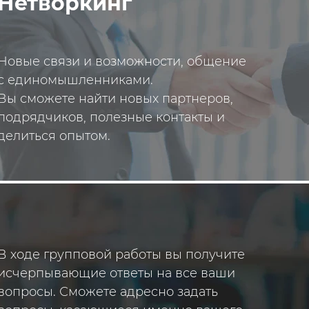
Нетворкинг
Новые связи и возможности, общение
с единомышленниками.
Вы сможете найти новых партнеров,
подрядчиков, полезные контакты и
делиться опытом.
rty!
В ходе групповой работы вы получите
исчерпывающие ответы на все ваши
вопросы. Сможете адресно задать