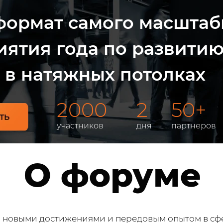
формат самого масштаб
ятия года по развити
 в натяжных потолках
2000
2
50+
участников
дня
партнеров
О форуме
 новыми достижениями и передовым опытом в сфе