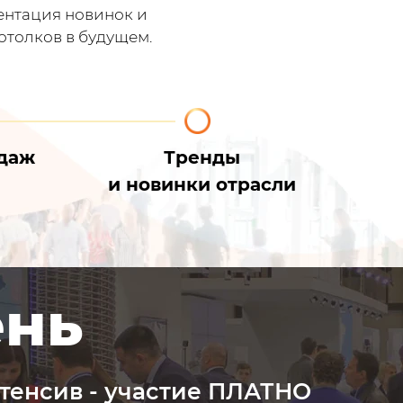
ентация новинок и
отолков в будущем.
даж
Тренды
и новинки отрасли
ень
тенсив - участие ПЛАТНО