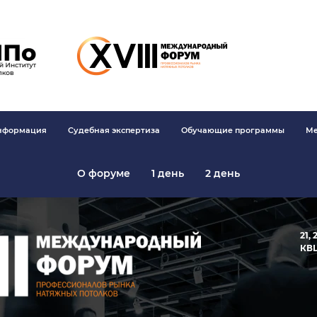
информация
Судебная экспертиза
Обучающие программы
Ме
О форуме
1 день
2 день
21,
КВЦ