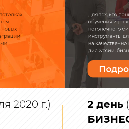
потолках.
Для тех, кто п
тем.
обучения и раз
и новых
потолочного би
теграции
инструменты дл
ми.
на качественно
дискуссии, бизне
Подро
я 2020 г.)
2 день
(
БИЗНЕ