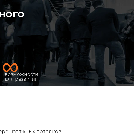
ного
ю
∞
возможности
для развития
ре натяжных потолков,