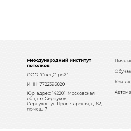
Международный институт
Личный
потолков
Обуча
ООО "СпецСтрой"
Контак
ИНН: 7722396820
Автома
Юр. адрес: 142201, Московская
обл, г.о. Серпухов, г
Серпухов, ул Пролетарская, д. 82,
помещ. 7