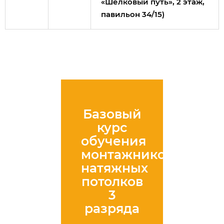
«Шелковый путь», 2 этаж,
павильон 34/15)
Базовый
курс
обучения
монтажников
натяжных
потолков
3
разряда